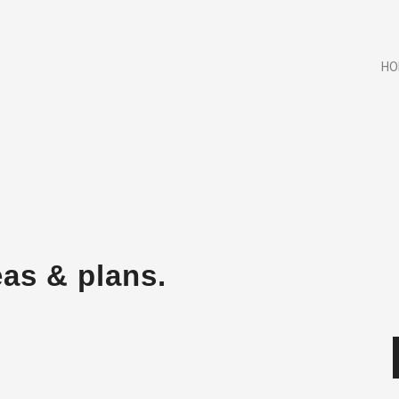
HO
eas & plans.