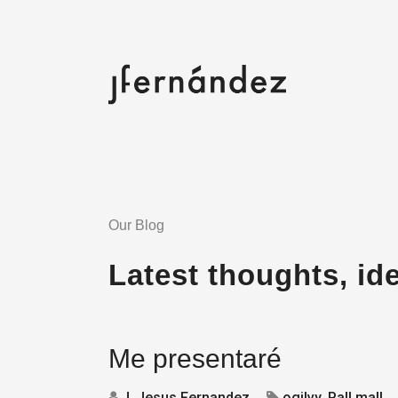
Our Blog
Latest thoughts, id
Me presentaré
J. Jesus Fernandez
ogilvy
,
Pall mall