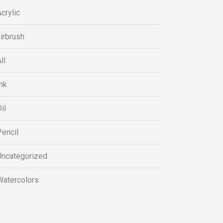
crylic
irbrush
ll
nk
il
encil
Uncategorized
Watercolors