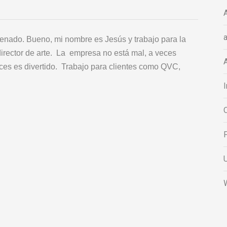
A
a
nado. Bueno, mi nombre es Jesús y trabajo para la
rector de arte. La empresa no está mal, a veces
A
ces es divertido. Trabajo para clientes como QVC,
I
O
P